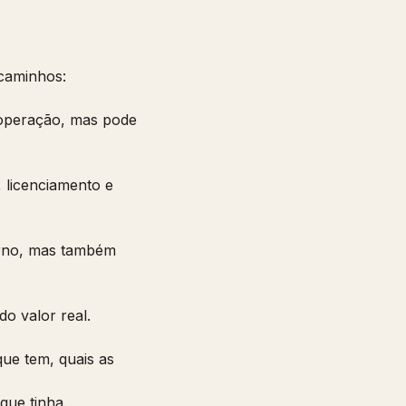
 caminhos:
e operação, mas pode
, licenciamento e
torno, mas também
o valor real.
que tem, quais as
que tinha.