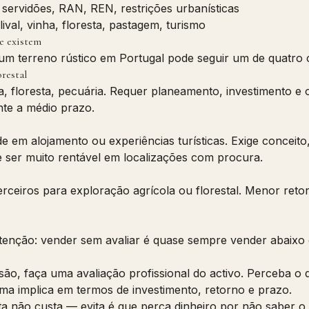
: servidões, RAN, REN, restrições urbanísticas
olival, vinha, floresta, pastagem, turismo
e existem
 um terreno rústico em Portugal pode seguir um de quatro
orestal
ha, floresta, pecuária. Requer planeamento, investimento 
nte a médio prazo.
e em alojamento ou experiências turísticas. Exige conceito
 ser muito rentável em localizações com procura.
erceiros para exploração agrícola ou florestal. Menor re
tenção: vender sem avaliar é quase sempre vender abaixo d
são, faça uma avaliação profissional do activo. Perceba o 
a implica em termos de investimento, retorno e prazo.
a não custa — evita é que perca dinheiro por não saber o 