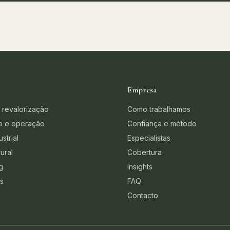
Empresa
 revalorização
Como trabalhamos
o e operação
Confiança e método
strial
Especialistas
ural
Cobertura
g
Insights
os
FAQ
Contacto