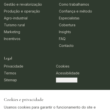
Gestão e revalorização
Como trabalhamos
Produção e operação
Confiança e método
Agro-industrial
Especialistas
Turismo rural
Cobertura
Marketing
Insights
Incentivos
FAQ
Contacto
Legal
Privacidade
Cookies
Termos
Acessibilidade
Sitemap
Pref. cookies
©
2026
AgroRetorno. Todos os direitos reservados.
Cookies e privacidade
Usamos cookies para garantir o funcionamento do site e